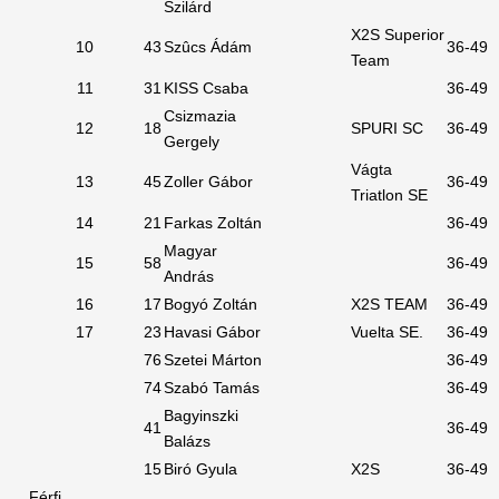
Szilárd
X2S Superior
10
43
Szûcs Ádám
36-49
Team
11
31
KISS Csaba
36-49
Csizmazia
12
18
SPURI SC
36-49
Gergely
Vágta
13
45
Zoller Gábor
36-49
Triatlon SE
14
21
Farkas Zoltán
36-49
Magyar
15
58
36-49
András
16
17
Bogyó Zoltán
X2S TEAM
36-49
17
23
Havasi Gábor
Vuelta SE.
36-49
76
Szetei Márton
36-49
74
Szabó Tamás
36-49
Bagyinszki
41
36-49
Balázs
15
Biró Gyula
X2S
36-49
Férfi