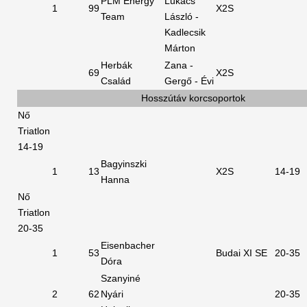
PLM Energy
Lukács
1
99
X2S
Team
László -
Kadlecsik
Márton
Herbák
Zana -
69
X2S
Család
Gergő - Évi
Hosszútáv korcsoportok
Nő
Triatlon
14-19
Bagyinszki
1
13
X2S
14-19
Hanna
Nő
Triatlon
20-35
Eisenbacher
1
53
Budai XI SE
20-35
Dóra
Szanyiné
2
62
Nyári
20-35