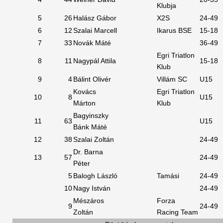
Klubja
5
26
Halász Gábor
X2S
24-49
6
12
Szalai Marcell
Ikarus BSE
15-18
7
33
Novák Máté
36-49
Egri Triatlon
8
11
Nagypál Attila
15-18
Klub
9
4
Bálint Olivér
Villám SC
U15
Kovács
Egri Triatlon
10
8
U15
Márton
Klub
Bagyinszky
11
63
U15
Bánk Máté
12
38
Szalai Zoltán
24-49
Dr. Barna
13
57
24-49
Péter
5
Balogh László
Tamási
24-49
10
Nagy István
24-49
Mészáros
Forza
9
24-49
Zoltán
Racing Team