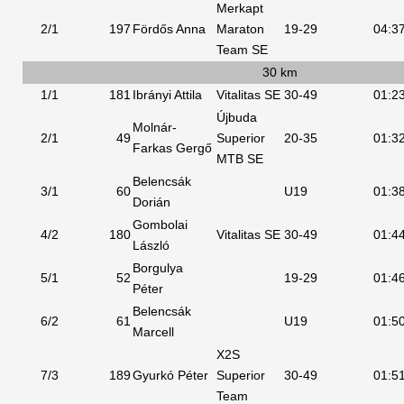
Merkapt
2/1
197
Fördős Anna
Maraton
19-29
04:3
Team SE
30 km
1/1
181
Ibrányi Attila
Vitalitas SE
30-49
01:2
Újbuda
Molnár-
2/1
49
Superior
20-35
01:3
Farkas Gergő
MTB SE
Belencsák
3/1
60
U19
01:3
Dorián
Gombolai
4/2
180
Vitalitas SE
30-49
01:4
László
Borgulya
5/1
52
19-29
01:4
Péter
Belencsák
6/2
61
U19
01:5
Marcell
X2S
7/3
189
Gyurkó Péter
Superior
30-49
01:5
Team