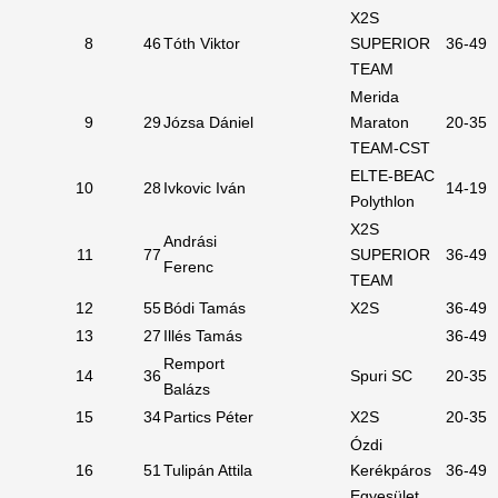
X2S
8
46
Tóth Viktor
SUPERIOR
36-49
TEAM
Merida
9
29
Józsa Dániel
Maraton
20-35
TEAM-CST
ELTE-BEAC
10
28
Ivkovic Iván
14-19
Polythlon
X2S
Andrási
11
77
SUPERIOR
36-49
Ferenc
TEAM
12
55
Bódi Tamás
X2S
36-49
13
27
Illés Tamás
36-49
Remport
14
36
Spuri SC
20-35
Balázs
15
34
Partics Péter
X2S
20-35
Ózdi
16
51
Tulipán Attila
Kerékpáros
36-49
Egyesület