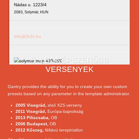
Nádas u. 1223/4
2083, Solymár, HUN
info@3x2s.hu
LEGNÉPSZERŰBB
VERSENYEK
Gantry provides the ability for you to create your own custom
presets based on any parameter in the template administrator.
2005 Visegrád,
első X2S verseny
2011 Visegrád,
Európa-bajnokság
2013 Piliscsaba,
OB
2006 Budapest,
OB
2012 Kőszeg,
féltávú tereptriatlon