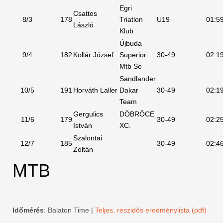
Egri
Csattos
8/3
178
Triatlon
U19
01:5
László
Klub
Újbuda
9/4
182
Kollár József
Superior
30-49
02:1
Mtb Se
Sandlander
10/5
191
Horváth Laller
Dakar
30-49
02:1
Team
Gergulics
DÖBRÖCE
11/6
179
30-49
02:2
István
XC.
Szalontai
12/7
185
30-49
02:4
Zoltán
MTB
Időmérés
: Balaton Time |
Teljes, részidős eredménylista (pdf)