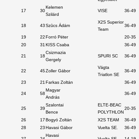
Kelemen
17
30
VISE
36-49
Szilárd
X2S Superior
18
43
Szûcs Ádám
36-49
Team
19
22
Forró Péter
20-35
20
31
KISS Csaba
36-49
Csizmazia
21
18
SPURI SC
36-49
Gergely
Vágta
22
45
Zoller Gábor
36-49
Triatlon SE
23
21
Farkas Zoltán
36-49
Magyar
24
58
36-49
András
Szalontai
ELTE-BEAC
25
39
20-35
Bence
POLYTHLON
26
17
Bogyó Zoltán
X2S TEAM
36-49
28
23
Havasi Gábor
Vuelta SE.
36-49
Havasi
27
24
Vuelta SE.
14-19