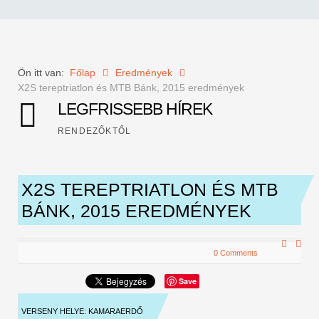
Ön itt van:
Főlap
Eredmények
X2S tereptriatlon és MTB Bánk, 2015 eredmények
LEGFRISSEBB HÍREK
RENDEZŐKTŐL
X2S TEREPTRIATLON ÉS MTB
BÁNK, 2015 EREDMÉNYEK
0 Comments
Save
VERSENY HELYE: KAMARAERDŐ