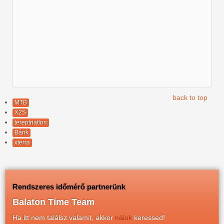
back to top
MTB
X2S
tereptriatlon
Bánk
xterra
Rendszeres időmérő partnerünk
Balaton Time Team
Ha itt nem találsz valamit, akkor
náluk
keressed!