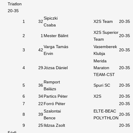
Triatlon
20-35
Sipiczki
1
32
X2S Team
20-35
Csaba
X2S Superior
2
1
Mester Bálint
20-35
Team
Varga Tamás
Vasemberek
3
42
20-35
Ervin
Klubja
Merida
4
29
Józsa Dániel
Maraton
20-35
TEAM-CST
Remport
5
36
Spuri SC
20-35
Balázs
6
34
Partics Péter
X2S
20-35
7
22
Forró Péter
20-35
Szalontai
ELTE-BEAC
8
39
20-35
Bence
POLYTHLON
9
25
Ildzsa Zsolt
20-35
Férfi