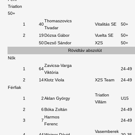
Triatlon
50+
Thomaszovics
1
40
Vitalitás SE
50+
Tivadar
2
19
Dózsa Gábor
Vuelta SE
50+
50
Dezső Sándor
X2S
50+
Rövidtáv abszolút
Nők
Zavicsa-Varga
1
64
24-49
Viktória
2
14
Klotz Viola
X2S Team
24-49
Férfiak
Triatlon
1
2
Aklan György
U15
Villám
2
6
Bóka Zoltán
24-49
Harmos
3
7
24-49
Ferenc
Vasemberek
4
44
Weiner Dávid
20-35