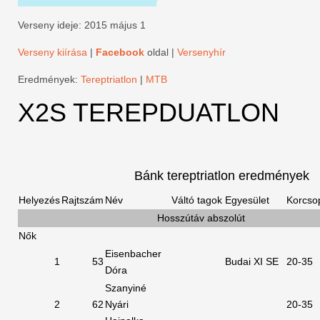
Verseny ideje: 2015 május 1
Verseny kiírása
|
Facebook
oldal |
Versenyhír
Eredmények:
Tereptriatlon
|
MTB
X2S TEREPDUATLON
Bánk tereptriatlon eredmények
Helyezés
Rajtszám
Név
Váltó tagok
Egyesület
Korcso
Hosszútáv abszolút
Nők
Eisenbacher
1
53
Budai XI SE
20-35
Dóra
Szanyiné
2
62
Nyári
20-35