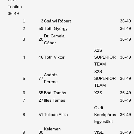
Triatlon
36-49
1
3
Csányi Róbert
36-49
2
59
Tóth György
36-49
Dr. Grmela
3
20
36-49
Gábor
X2S
4
46
Tóth Viktor
SUPERIOR
36-49
TEAM
X2S
Andrási
5
77
SUPERIOR
36-49
Ferenc
TEAM
6
55
Bódi Tamás
X2S
36-49
7
27
Illés Tamás
36-49
Ózdi
8
51
Tulipán Attila
Kerékpáros
36-49
Egyesület
Kelemen
9
30
VISE
36-49