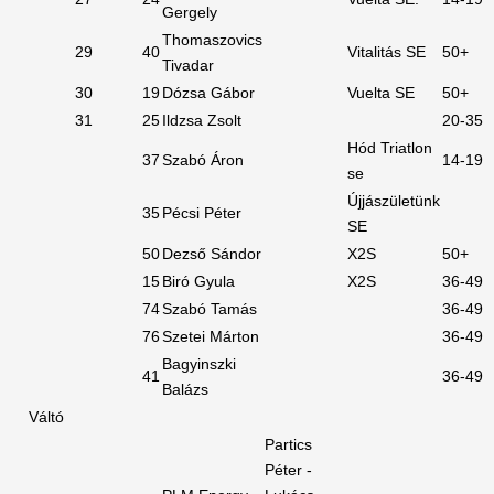
Gergely
Thomaszovics
29
40
Vitalitás SE
50+
Tivadar
30
19
Dózsa Gábor
Vuelta SE
50+
31
25
Ildzsa Zsolt
20-35
Hód Triatlon
37
Szabó Áron
14-19
se
Újjászületünk
35
Pécsi Péter
SE
50
Dezső Sándor
X2S
50+
15
Biró Gyula
X2S
36-49
74
Szabó Tamás
36-49
76
Szetei Márton
36-49
Bagyinszki
41
36-49
Balázs
Váltó
Partics
Péter -