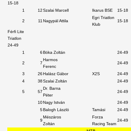
15-18
1
12
Szalai Marcell
Ikarus BSE
15-18
Egri Triatlon
2
11
Nagypál Attila
15-18
Klub
Férfi Lite
Triatlon
24-49
1
6
Bóka Zoltán
24-49
Harmos
2
7
24-49
Ferenc
3
26
Halász Gábor
X2S
24-49
4
38
Szalai Zoltán
24-49
Dr. Barna
5
57
24-49
Péter
10
Nagy István
24-49
5
Balogh László
Tamási
24-49
Mészáros
Forza
9
24-49
Zoltán
Racing Team