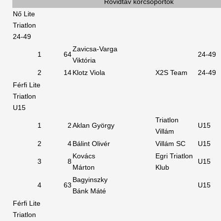
Rövidtáv korcsoportok
Nő Lite
Triatlon
24-49
Zavicsa-Varga
1
64
24-49
Viktória
2
14
Klotz Viola
X2S Team
24-49
Férfi Lite
Triatlon
U15
Triatlon
1
2
Aklan György
U15
Villám
2
4
Bálint Olivér
Villám SC
U15
Kovács
Egri Triatlon
3
8
U15
Márton
Klub
Bagyinszky
4
63
U15
Bánk Máté
Férfi Lite
Triatlon