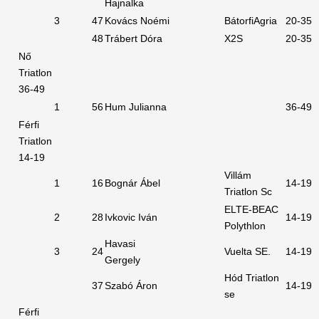
Hajnalka
3
47
Kovács Noémi
BátorfiAgria
20-35
48
Trábert Dóra
X2S
20-35
Nő
Triatlon
36-49
1
56
Hum Julianna
36-49
Férfi
Triatlon
14-19
Villám
1
16
Bognár Ábel
14-19
Triatlon Sc
ELTE-BEAC
2
28
Ivkovic Iván
14-19
Polythlon
Havasi
3
24
Vuelta SE.
14-19
Gergely
Hód Triatlon
37
Szabó Áron
14-19
se
Férfi