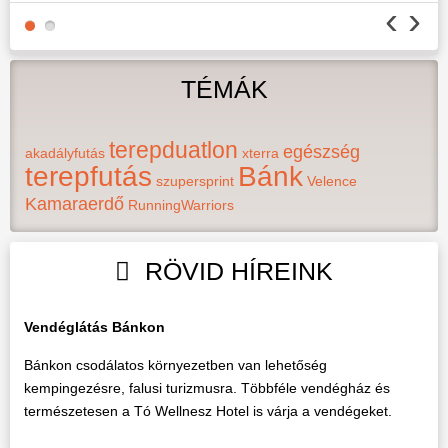
‹
›
READ MORE
TÉMÁK
READ MORE
terepduatlon
egészség
akadályfutás
xterra
terepfutás
Bánk
szupersprint
Velence
Kamaraerdő
RunningWarriors
RÖVID HÍREINK
Vendéglátás Bánkon
Bánkon csodálatos környezetben van lehetőség
kempingezésre, falusi turizmusra. Többféle vendégház és
természetesen a Tó Wellnesz Hotel is várja a vendégeket.