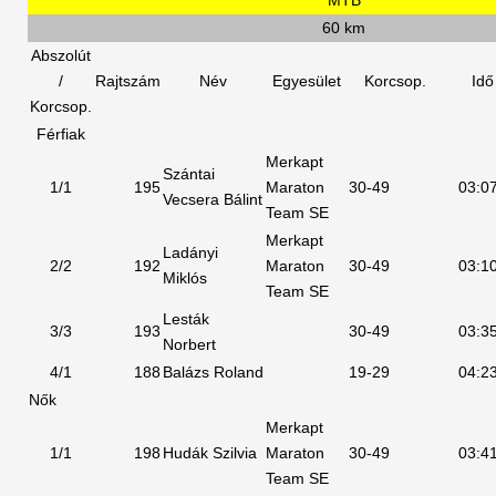
MTB
60 km
Abszolút
/
Rajtszám
Név
Egyesület
Korcsop.
Idő
Korcsop.
Férfiak
Merkapt
Szántai
1/1
195
Maraton
30-49
03:0
Vecsera Bálint
Team SE
Merkapt
Ladányi
2/2
192
Maraton
30-49
03:1
Miklós
Team SE
Lesták
3/3
193
30-49
03:3
Norbert
4/1
188
Balázs Roland
19-29
04:2
Nők
Merkapt
1/1
198
Hudák Szilvia
Maraton
30-49
03:4
Team SE