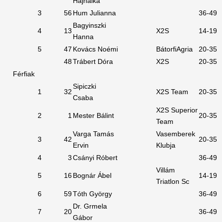
Hajnalka
3
56
Hum Julianna
36-49
Bagyinszki
4
13
X2S
14-19
Hanna
5
47
Kovács Noémi
BátorfiAgria
20-35
48
Trábert Dóra
X2S
20-35
Férfiak
Sipiczki
1
32
X2S Team
20-35
Csaba
X2S Superior
2
1
Mester Bálint
20-35
Team
Varga Tamás
Vasemberek
3
42
20-35
Ervin
Klubja
4
3
Csányi Róbert
36-49
Villám
5
16
Bognár Ábel
14-19
Triatlon Sc
6
59
Tóth György
36-49
Dr. Grmela
7
20
36-49
Gábor