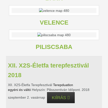
VELENCE
PILISCSABA
XII. X2S-Életfa terepfesztivál
2018
XII. X2S-Életfa Terepfesztivál
Terepduatlon
egyéni és váltó
Helyszín: Pilisszentiván
Időpont. 2018
KIÍRÁS
szeptember 2. vasárnap