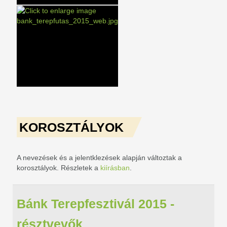
KOROSZTÁLYOK
A nevezések és a jelentklezések alapján változtak a
korosztályok. Részletek a
kiírásban
.
Bánk Terepfesztivál 2015 -
résztvevők