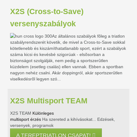
X2S (Cross-to-Save)
versenyszabályok
Az általános szabályok fõleg a triatlon
szabályrendszerét követik, de mivel a Cross-to-Save sokkal
kötetlenebb és kiszámíthatatlanabb sport, ezért a szabályok
száma kicsi és kevésbé szigorúak - elsõsorban a
biztonságot szolgálják, nem pedig a sportszerûtlen
küzdelem (esetleg csalás) ellen vannak. Ebben a sportban
nagyon nehéz csalni. Akár doppingról, akár sportszerûtlen
viselkedésrõl legyen szó...
X2S Multisport TEAM
X2S TEAM
Különleges
multisport érzés
Ha szereted a kihívásokat...
Edzések,
versenyek, programok
A TEREPTRIATLON CSAPAT!