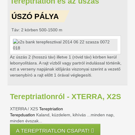
Tereptriatlon és az úszás
ÚSZÓ PÁLYA
Táv: 2 körben 500-1500 m
Az úszás 2 (hosszú táv) illetve 1 (rövid táv) körben kerül
lebonyolításra. A rajt vízből vagy partról indulással történik,
ezt a verseny napjának időjárás viszonyai szerint a vezető
versenybíró a rajt előtt 1 órával véglegesíti.
Tereptriatlonról - XTERRA, X2S
XTERRA / X2S
Tereptriatlon
Terepduatlon
Kaland, küzdelem, kihívás
...minden nap,
minden évszak...
A TEREPTRIATLON CSAPAT!