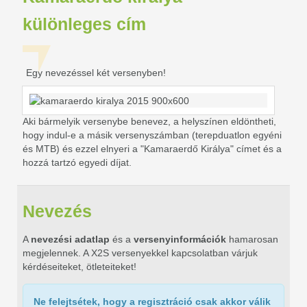
különleges cím
Egy nevezéssel két versenyben!
Aki bármelyik versenybe benevez, a helyszínen eldöntheti,
hogy indul-e a másik versenyszámban (terepduatlon egyéni
és MTB) és ezzel elnyeri a "Kamaraerdő Királya" címet és a
hozzá tartzó egyedi díjat.
Nevezés
A
nevezési adatlap
és a
versenyinformációk
hamarosan
megjelennek. A X2S versenyekkel kapcsolatban várjuk
kérdéseiteket, ötleteiteket!
Ne felejtsétek, hogy a
regisztráció csak akkor válik