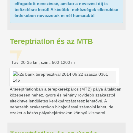
elfogadott nevezéssé
, amikor a nevezési díj is
befizetésre kerül! A késöbbi nehézségek elkerülése
érdekében nevezzetek minél hamarabb!
Tereptriatlon és az MTB
Táv: 20-35 km, szint: 500-1200 m
A tereptriatlonban a terepkerékpáros (MTB) pálya általában
közepesen nehéz, gyors és néhány rövidebb szakasztól
eltekintve lendületes kerékpározást tesz lehetővé. A
nehezebb szakaszokon bicajtolással számolni lehet, de
ezeket a közös pályabejárásokon könnyű kiismerni.