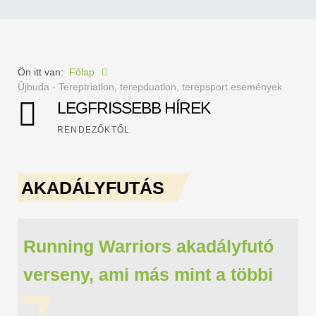
Ön itt van:
Főlap
Újbuda - Tereptriatlon, terepduatlon, terepsport események
LEGFRISSEBB HÍREK
RENDEZŐKTŐL
AKADÁLYFUTÁS
Running Warriors akadályfutó
verseny, ami más mint a többi