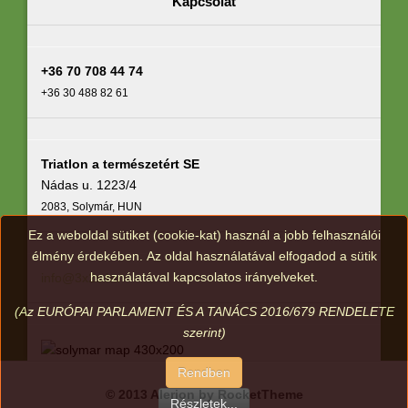
Kapcsolat
+36 70 708 44 74
+36 30 488 82 61
Triatlon a természetért SE
Nádas u. 1223/4
2083, Solymár, HUN
Ez a weboldal sütiket (cookie-kat) használ a jobb felhasználói
élmény érdekében. Az oldal használatával elfogadod a sütik
használatával kapcsolatos irányelveket.
info@3x2s.hu
(Az EURÓPAI PARLAMENT ÉS A TANÁCS 2016/679 RENDELETE
szerint)
Rendben
© 2013 Alerion by RocketTheme
Részletek...