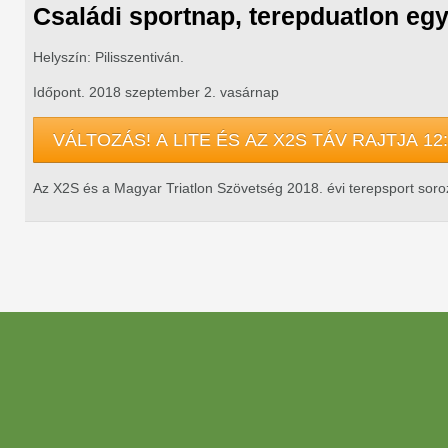
Családi sportnap, terepduatlon eg
Helyszín: Pilisszentiván.
Időpont. 2018 szeptember 2. vasárnap
VÁLTOZÁS! A LITE ÉS AZ X2S TÁV RAJTJA 1
Az X2S és a Magyar Triatlon Szövetség 2018. évi terepsport sor