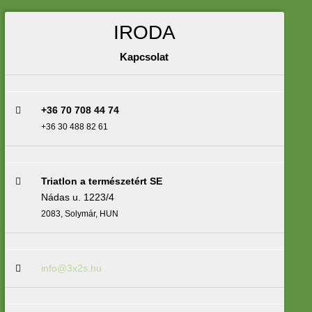
IRODA
Kapcsolat
+36 70 708 44 74
+36 30 488 82 61
Triatlon a természetért SE
Nádas u. 1223/4
2083, Solymár, HUN
info@3x2s.hu