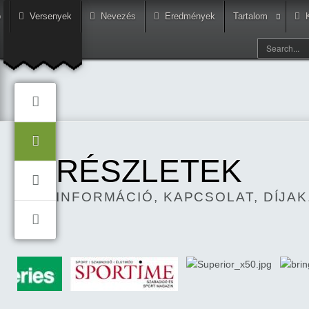
p
Versenyek
Nevezés
Eredmények
Tartalom
RÉSZLETEK
INFORMÁCIÓ, KAPCSOLAT, DÍJAK.