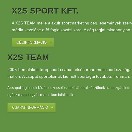
X2S SPORT KFT.
A X2S TEAM mellé alakult sportmarketing cég, események szerv
média kezelése a fő foglalkozási köre. A cég tagjai mindannyian
CÉGINFORMÁCIÓ
X2S TEAM
2005-ben alakult terepsport csapat, elsősorban multisport szakágakba
triatlon. A csapat sportolóinak kiemelt sportágai továbbá: Ironma
A csapat tagjai sok közös edzésselés edzőtáborral készülnek az orszgáminde
egész csapat együtt csak ritkán találkozik..
CSAPATINFORMÁCIÓ