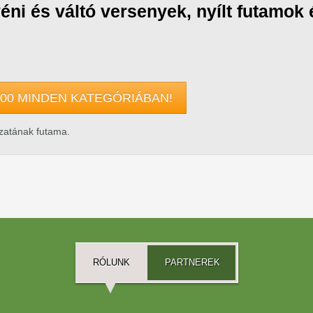
yéni és váltó versenyek, nyílt futamo
2:00 MINDEN KATEGÓRIÁBAN!
ozatának futama.
RÓLUNK
PARTNEREK