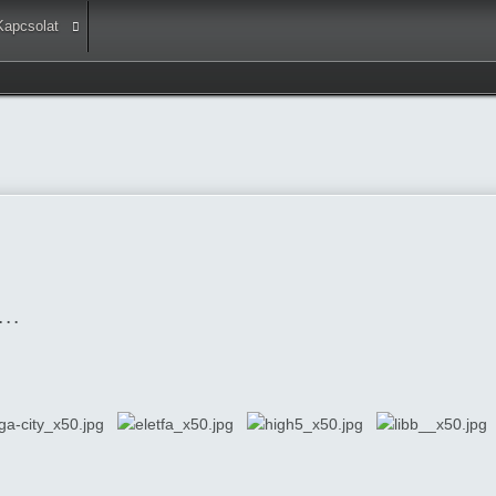
Kapcsolat
..