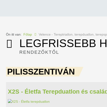
Ön itt van:
Főlap
Velence - Tereptriatlon, terepduatlon, terep
LEGFRISSEBB H
RENDEZŐKTŐL
PILISSZENTIVÁN
X2S - Életfa Terepduatlon és csalá