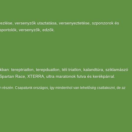
ezlése, versenyzők utaztatása, versenyeztetése, szponzorok és
 sportolók, versenyzők, edzők.
n: tereptriatlon, terepduatlon, téli triatlon, kalandtúra, sziklamászó
n, Spartan Race, XTERRA, ultra maratonok futva és kerékpárral.
n részén. Csapatunk országos, így mindenhol van lehetőség csatlakozni, de az